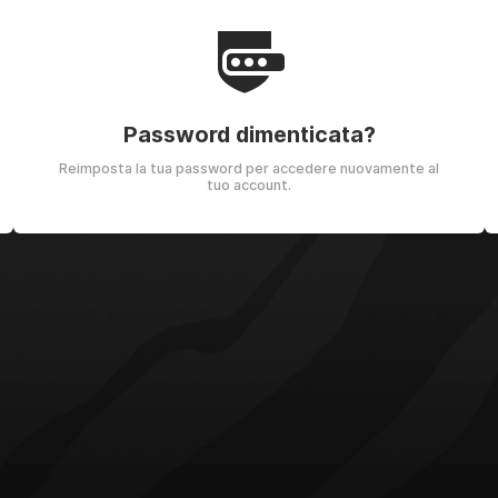
Password dimenticata?
Reimposta la tua password per accedere nuovamente al
tuo account.