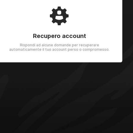
Recupero account
Rispondi ad alcune domande per recuperare
automaticamente il tuo account perso o compromesso.